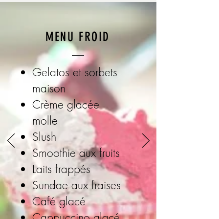
MENU FROID
Gelatos et sorbets
maison
Crème glacée
molle
Slush
Smoothie aux fruits
Laits frappés
Sundae aux fraises
Café glacé
Cappuccino glacé