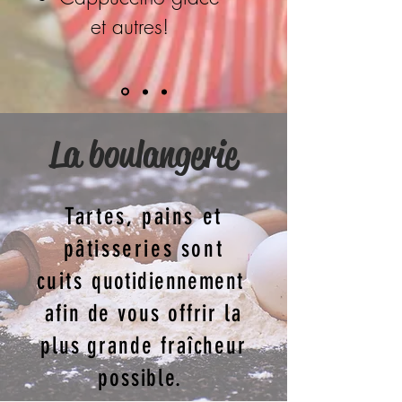
et autres!
La boulangerie
Tartes, pains et
pâtisseries sont
cuits
quotidiennement
afin de vous offrir la
plus grande fraîcheur
possible.